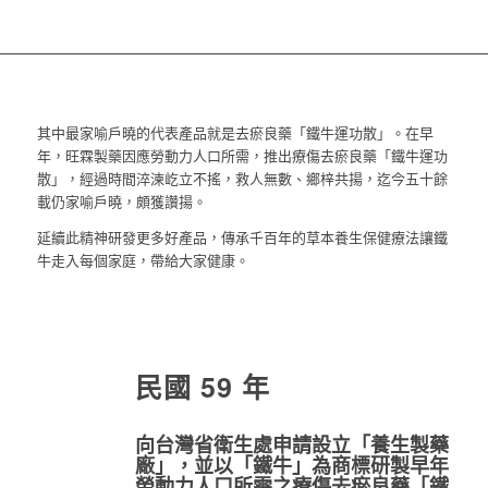
其中最家喻戶曉的代表產品就是去瘀良藥「鐵牛運功散」。在早
年，旺霖製藥因應勞動力人口所需，推出療傷去瘀良藥「鐵牛運功
散」，經過時間淬湅屹立不搖，救人無數、鄉梓共揚，迄今五十餘
載仍家喻戶曉，頗獲讚揚。
延續此精神研發更多好產品，傳承千百年的草本養生保健療法讓鐵
牛走入每個家庭，帶給大家健康。
民國 59 年
向台灣省衛生處申請設立「養生製藥
廠」，並以「鐵牛」為商標研製早年
勞動力人口所需之療傷去瘀良藥「鐵