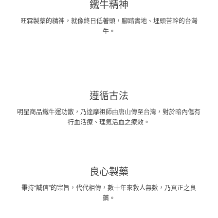
鐵牛精神
旺霖製藥的精神，就像終日低著頭，腳踏實地、埋頭苦幹的台灣
牛。
遵循古法
明星商品鐵牛運功散，乃達摩祖師由唐山傳至台灣，對於暗內傷有
行血活療、理氣活血之療效。
良心製藥
秉持“誠信”的宗旨，代代相傳，數十年來救人無數，乃真正之良
藥。