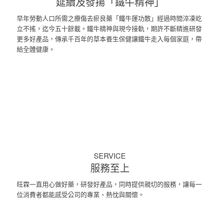
延續及發揚「鐵牛精神」
早年勞動人口所需之療傷去瘀良藥「鐵牛運功散」經過時間淬凍屹
立不搖，迄今五十餘載。鐵牛精神與現今接軌，期許不斷精進研發
更多好產品，傳承千百年的草本養生保健讓鐵牛走入每個家庭，帶
給全體健康。
SERVICE
服務至上
旺霖一直用心做好藥，研發好產品，同時提供親切的服務，讓每一
位消費者都能感受公司的專業、熱忱與關懷。