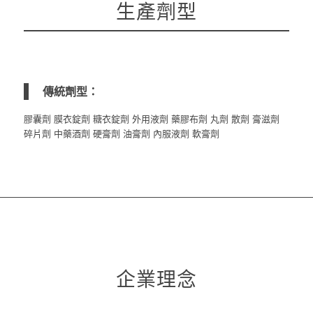
生產劑型
傳統劑型：
膠囊劑
膜衣錠劑
糖衣錠劑
外用液劑
藥膠布劑
丸劑
散劑
膏滋劑
碎片劑
中藥酒劑
硬膏劑
油膏劑
內服液劑
軟膏劑
企業理念